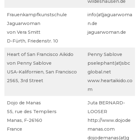
wildeshausen.de
Frauenkampfkunstschule
info(at)jaguarwoma
Jaguarwoman
n.de
von Vera Smitt
jaguarwoman.de
D-Fürth, Friedenstr. 10
Heart of San Francisco Aikido
Penny Sablove
von Penny Sablove
pselephant(at)sbc
USA-Kalifornien, San Francisco
global.net
2565, 3rd Street
www.heartaikido.co
m
Dojo de Manas
Juta BERNARD-
55, rue des Templiers
LOOSER
Manas, F-26160
http://www.dojode
France
manas.com
dojodemanas(at)g