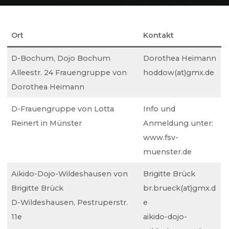
Home
Regelmäßige Aikidotrainings von Frauen
Ort
Kontakt
D-Bochum, Dojo Bochum
Dorothea Heimann
Alleestr. 24 Frauengruppe von
hoddow(at)gmx.de
Dorothea Heimann
D-Frauengruppe von Lotta
Info und
Reinert in Münster
Anmeldung unter:
www.fsv-
muenster.de
Aikido-Dojo-Wildeshausen von
Brigitte Brück
Brigitte Brück
br.brueck(at)gmx.d
D-Wildeshausen, Pestruperstr.
e
11e
aikido-dojo-